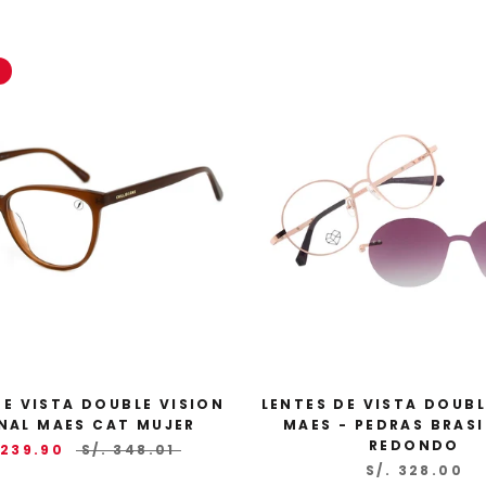
Únete a Chilli Beans
Obtén 15% O
adicional
en tu primera compra. Ac
sorpresas por tu cumplea
preventas, novedades y o
DE VISTA DOUBLE VISION
LENTES DE VISTA DOUBL
beneficios exclusivos
NAL MAES CAT MUJER
MAES - PEDRAS BRASI
REDONDO
Email
 239.90
S/. 348.01
S/. 328.00