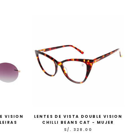
FF
cede a
ños,
tros
E VISION
LENTES DE VISTA DOUBLE VISION
LEIRAS
CHILLI BEANS CAT - MUJER
S/. 328.00