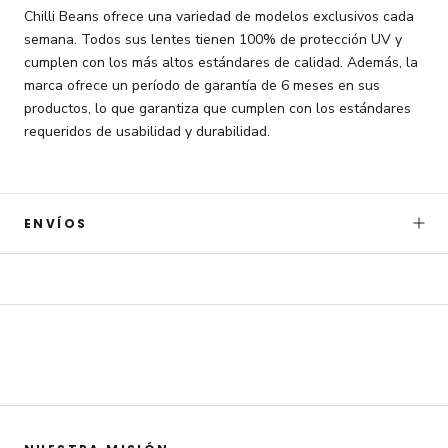
Chilli Beans ofrece una variedad de modelos exclusivos cada
semana. Todos sus lentes tienen 100% de protección UV y
cumplen con los más altos estándares de calidad. Además, la
marca ofrece un período de garantía de 6 meses en sus
productos, lo que garantiza que cumplen con los estándares
requeridos de usabilidad y durabilidad.
Únete a Chilli Beans
Obtén 15% OFF
adicional
ENVÍOS
en tu primera compra. Accede a
sorpresas por tu cumpleaños,
preventas, novedades y otros
beneficios exclusivos
Email
Quiero mi descuento
Con el registro. aceptas recibir comunicaciones por email marketing.
Ver
términos y condiciones
.