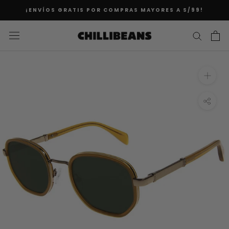
Saltar
¡ENVÍOS GRATIS POR COMPRAS MAYORES A S/99!
al
contenido