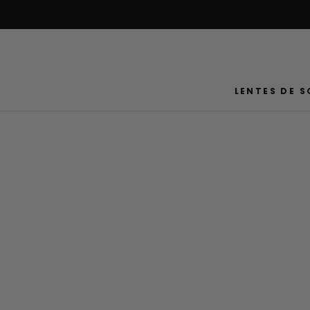
Saltar
al
contenido
LENTES DE S