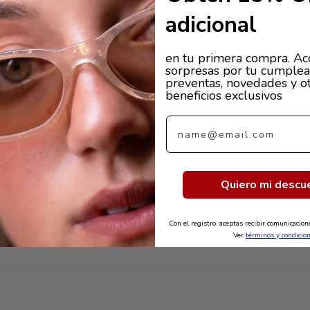
adicional
en tu primera compra. Ac
sorpresas por tu cumplea
preventas, novedades y o
beneficios exclusivos
Email
Quiero mi descu
Con el registro. aceptas recibir comunicacio
Ver
términos y condicio