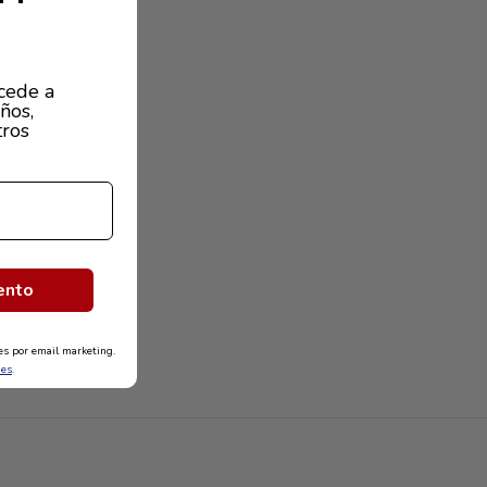
cede a
ños,
tros
ento
nes por email marketing.
nes
.