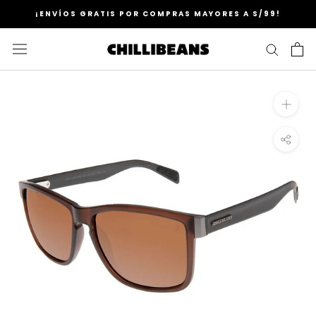
Saltar
¡ENVÍOS GRATIS POR COMPRAS MAYORES A S/99!
al
contenido