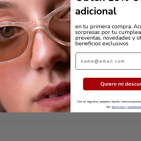
adicional
en tu primera compra. Ac
sorpresas por tu cumplea
preventas, novedades y o
beneficios exclusivos
Email
Quiero mi descu
Con el registro. aceptas recibir comunicacio
Ver
términos y condicio