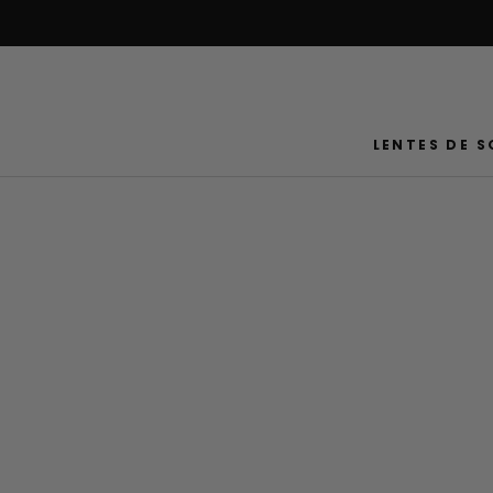
Saltar
al
contenido
LENTES DE S