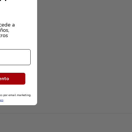
cede a
ños,
tros
ento
nes por email marketing.
nes
.