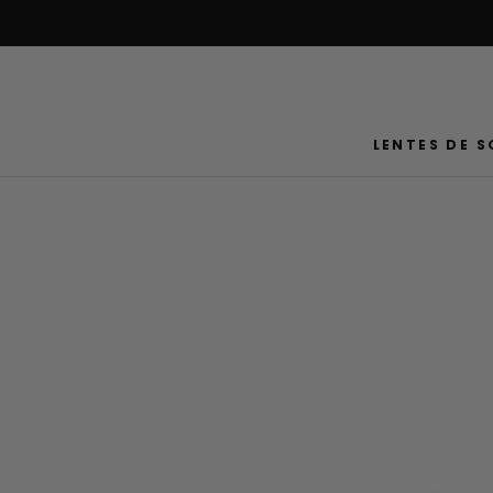
Saltar
al
contenido
LENTES DE S