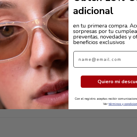
adicional
en tu primera compra. Ac
sorpresas por tu cumplea
preventas, novedades y o
beneficios exclusivos
Email
Quiero mi descu
Con el registro. aceptas recibir comunicacio
Ver
términos y condicio