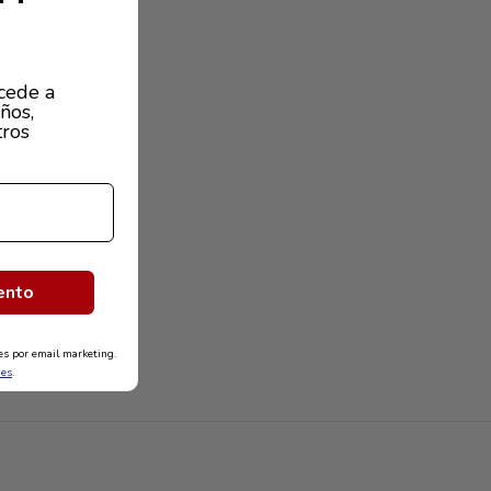
cede a
ños,
tros
ento
nes por email marketing.
nes
.