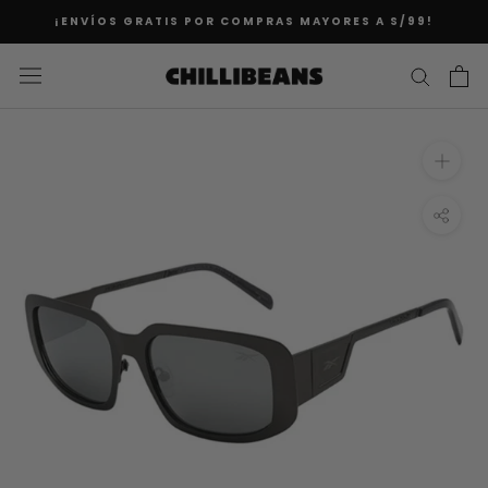
Saltar
¡ENVÍOS GRATIS POR COMPRAS MAYORES A S/99!
al
contenido