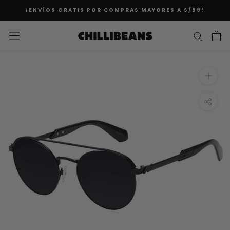
Saltar
¡ENVÍOS GRATIS POR COMPRAS MAYORES A S/99!
al
contenido