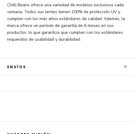
Chilli Beans ofrece una variedad de modelos exclusivos cada
semana. Todos sus lentes tienen 100% de protección UV y
cumplen con los más altos estándares de calidad. Además, la
marca ofrece un período de garantía de 6 meses en sus
productos, lo que garantiza que cumplen con los estándares
requeridos de usabilidad y durabilidad.
Únete a Chilli Beans
Obtén 15% OFF
adicional
ENVÍOS
en tu primera compra. Accede a
sorpresas por tu cumpleaños,
preventas, novedades y otros
beneficios exclusivos
Email
Quiero mi descuento
Con el registro. aceptas recibir comunicaciones por email marketing.
Ver
términos y condiciones
.