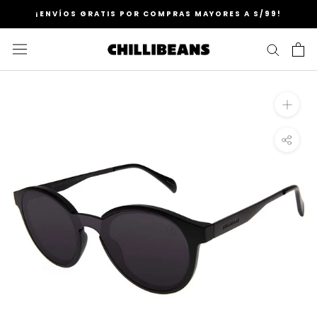
Saltar
¡ENVÍOS GRATIS POR COMPRAS MAYORES A S/99!
al
contenido