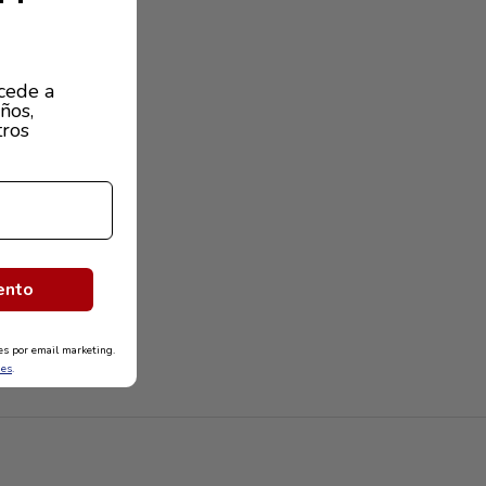
cede a
ños,
tros
ento
nes por email marketing.
nes
.