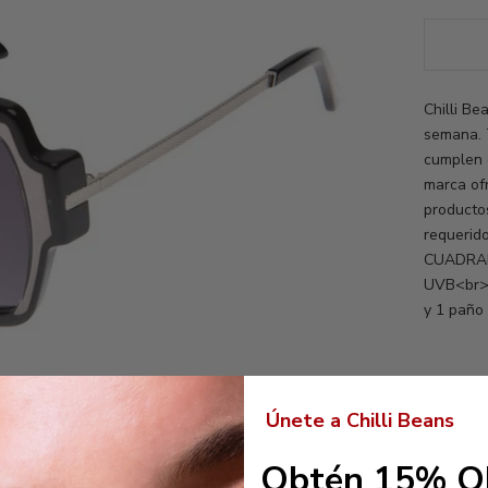
Chilli B
semana. 
cumplen 
marca of
producto
requerido
CUADRAD
UVB<br>
y 1 paño
Únete a Chilli Beans
Obtén 15% O