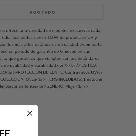
AGOTADO
eans ofrece una variedad de modelos exclusivos cada
Todos sus lentes tienen 100% de protección UV y
con los más altos estándares de calidad. Además, la
rece un período de garantía de 6 meses en sus
s, lo que garantiza que cumplen con los estándares
s de usabilidad y durabilidad.<br /><br /> ESTILO:
O<br>PROTECCIÓN DE LENTE: Contra rayos UVA /
COLECCIÓN: Otica<br>ITEMS INCLUIDOS: 1 estuche
 limpiador de lentes<br>GÉNERO: Mujer<br />
FF