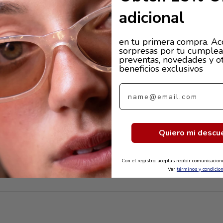
adicional
en tu primera compra. Ac
sorpresas por tu cumplea
preventas, novedades y o
beneficios exclusivos
Email
Quiero mi descu
Con el registro. aceptas recibir comunicacio
Ver
términos y condicio