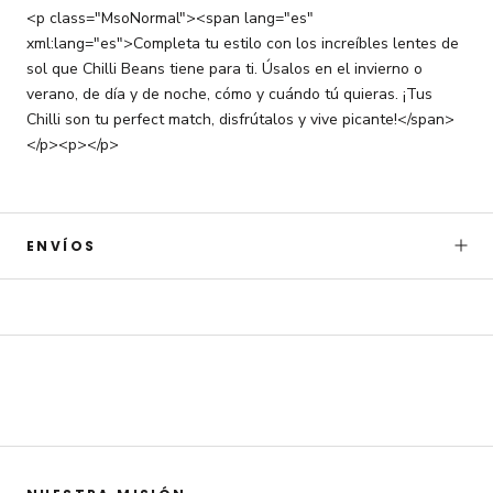
<p class="MsoNormal"><span lang="es"
xml:lang="es">Completa tu estilo con los increíbles lentes de
sol que Chilli Beans tiene para ti. Úsalos en el invierno o
verano, de día y de noche, cómo y cuándo tú quieras. ¡Tus
Chilli son tu perfect match, disfrútalos y vive picante!</span>
Únete a Chilli Beans
</p><p></p>
Obtén 15% OFF
adicional
ENVÍOS
en tu primera compra. Accede a
sorpresas por tu cumpleaños,
preventas, novedades y otros
beneficios exclusivos
Email
Quiero mi descuento
Con el registro. aceptas recibir comunicaciones por email marketing.
Ver
términos y condiciones
.