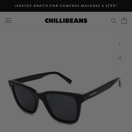
Saltar
¡ENVÍOS GRATIS POR COMPRAS MAYORES A S/99!
al
contenido