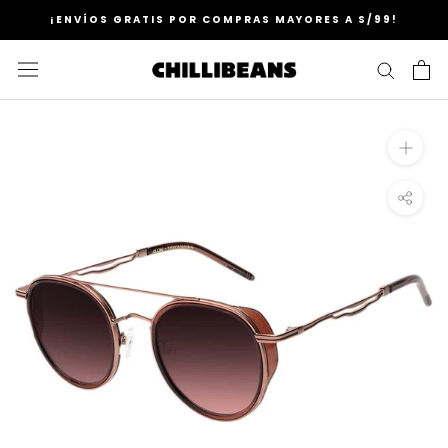
Saltar
¡ENVÍOS GRATIS POR COMPRAS MAYORES A S/99!
al
contenido